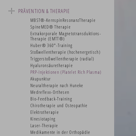
Jobs
Körperliche Befunderhebung
PRÄVENTION & THERAPIE
Technische Ausstattung
Digitale Volumentomographie (DVT)
Qualitätsmanagement
Kernspintomographie (offenes MRT)
MBST®-KernspinResonanzTherapie
Soziales Engagement
Ultraschall der Bewegungsorgane
SpineMED® Therapie
Praxiskodex für Selbstzahlerleistungen
Ultraschall der Säuglingshüfte
Extrakorporale Magnetotransduktions-
(IGeL)
Knochendichtemessung (DXA)
Therapie (EMTT®)
Praxisimpressionen
EMG-Muskelfunktionsanalyse (Sinfomed®)
Huber® 360°-Training
Muskelkraftanalyse (Myoline®)
Stoßwellentherapie (hochenergetisch)
4D-Wirbelsäulenvermessung
Triggerstoßwellentherapie (radial)
Beinachsvermessung (videooptisch
Hyaluronsäuretherapie
strahlenfrei)
PRP-Injektionen (Platelet Rich Plasma)
Dynamische Gang- und Bewegungsanalyse
Akupunktur
Digitales Röntgen
Neuraltherapie nach Huneke
Laboruntersuchungen
Medreflexx-Orthesen
Psychosomatische Medizin
Bio-Feedback-Training
Verbände
Chirotherapie und Osteopathie
Häufige Krankheitsbilder
Elektrotherapie
Kinesiotaping
Laser-Therapie
Medikamente in der Orthopädie