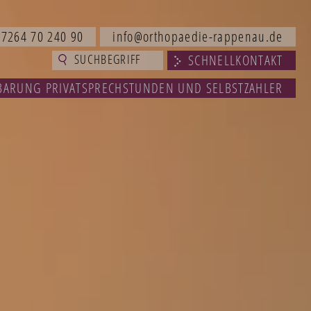
07264 70 240 90
info@orthopaedie-rappenau.de
SCHNELLKONTAKT
BARUNG PRIVATSPRECHSTUNDEN UND SELBSTZAHLER