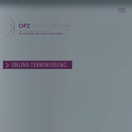
UNSER KONZEPT
UNSER ZENTRUM
DIAGNOSTISCHE MÖGLICHKEITEN
PRÄVENTION & THERAPIE
UNSER SERVICE
KONTAKT
ONLINE-TERMINIERUNG
ZURÜCK ZU OPZ RHEIN NECKAR
07264 70 240 90
INFO@ORTHOPAEDIE-RAPPENAU.DE