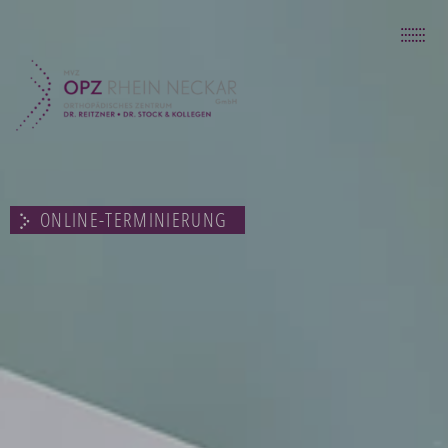
UNSER KONZEPT
UNSER ZENTRUM
DIAGNOSTISCHE MÖGLICHKEITEN
PRÄVENTION & THERAPIE
UNSER SERVICE
KONTAKT
ONLINE-TERMINIERUNG
ZURÜCK ZU OPZ RHEIN NECKAR
07264 70 240 90
INFO@ORTHOPAEDIE-RAPPENAU.DE