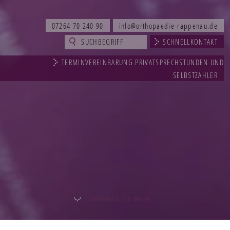
07264 70 240 90
info@orthopaedie-rappenau.de
SCHNELLKONTAKT
TERMINVEREINBARUNG PRIVATSPRECHSTUNDEN UND
SELBSTZAHLER
ERFAHREN SIE MEHR